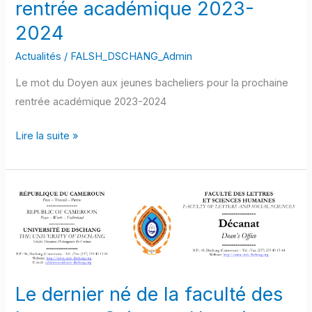
rentrée académique 2023-
la
2024
prochaine
rentrée
Actualités
/
FALSH_DSCHANG_Admin
académique
Le mot du Doyen aux jeunes bacheliers pour la prochaine
2023-
rentrée académique 2023-2024
2024
Lire la suite »
Le
dernier
né
de
la
faculté
Le dernier né de la faculté des
des