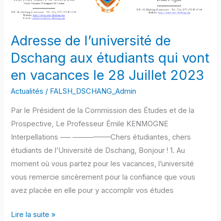
de
Dschang
aux
Adresse de l’université de
étudiants
Dschang aux étudiants qui vont
qui
en vacances le 28 Juillet 2023
vont
en
Actualités
/
FALSH_DSCHANG_Admin
vacances
Par le Président de la Commission des Études et de la
le
Prospective, Le Professeur Émile KENMOGNE
28
Interpellations ––– –––––––––––Chers étudiantes, chers
Juillet
étudiants de l’Université de Dschang, Bonjour ! 1. Au
2023
moment où vous partez pour les vacances, l’université
vous remercie sincèrement pour la confiance que vous
avez placée en elle pour y accomplir vos études
Lire la suite »