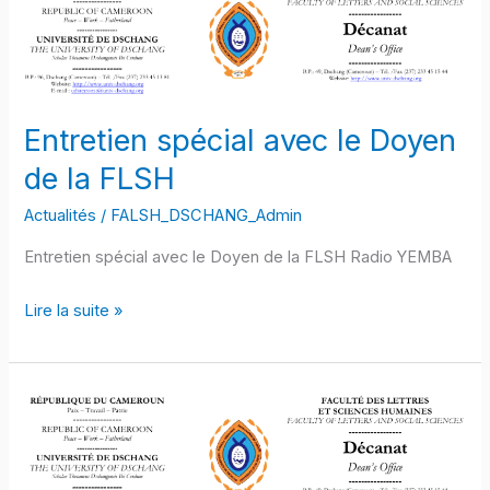
spécial
avec
le
Doyen
de
Entretien spécial avec le Doyen
la
de la FLSH
FLSH
Actualités
/
FALSH_DSCHANG_Admin
Entretien spécial avec le Doyen de la FLSH Radio YEMBA
Lire la suite »
ACCORD-
CADRE
DE
COOPÉRATION