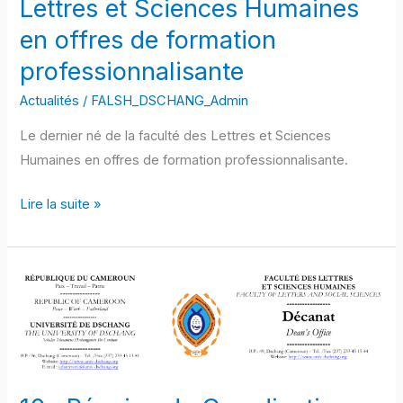
Lettres et Sciences Humaines
Lettres
en offres de formation
et
professionnalisante
Sciences
Humaines
Actualités
/
FALSH_DSCHANG_Admin
en
Le dernier né de la faculté des Lettres et Sciences
offres
Humaines en offres de formation professionnalisante.
de
formation
Lire la suite »
professionnalisante
10e
Réunion
de
Coordination
des
Services