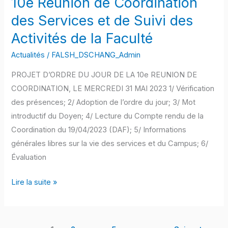
10e Réunion de Coordination
et
des Services et de Suivi des
de
Activités de la Faculté
Suivi
des
Actualités
/
FALSH_DSCHANG_Admin
Activités
PROJET D’ORDRE DU JOUR DE LA 10e REUNION DE
de
COORDINATION, LE MERCREDI 31 MAI 2023 1/ Vérification
la
des présences; 2/ Adoption de l’ordre du jour; 3/ Mot
Faculté
introductif du Doyen; 4/ Lecture du Compte rendu de la
Coordination du 19/04/2023 (DAF); 5/ Informations
générales libres sur la vie des services et du Campus; 6/
Évaluation
Lire la suite »