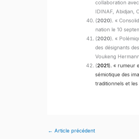
collaboration ave
IDINAF, Abidjan, C
(
2020
). « Consoli
nation le 10 sept
(
2020
). « Polémiq
des désignants de
Voukeng Hermann)
(
2021
). « rumeur 
sémiotique des ima
traditionnels et l
←
Article précédent