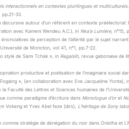
els interactionnels en contextes plurilingues et multiculturels
, pp.21-33.
on discursive autour d’un référent en contexte préélectoral
oration avec Kameni Wendeu A.C.), in
Nka’a Lumière
, n°15, 
s énonciatives de perception de l’altérité par le sujet narran
Université de Moncton, vol 41, n°1, pp.7-22.
o style de Sami Tchak », in
Regalsih
, revue gabonaise de l
opriation productive et poétisation de l’imaginaire social 
Fogaing », (en collaboration avec Eve Jacqueline Yonta), 
 de la Faculté des Lettres et Sciences humaines de l’Universi
ique comme paradigme d’écriture dans
Monologue d’or
et
No
em Vokeng et Yves Abel feze (dirs),
L’héritage de Sony labo
ite comme stratégie de dénégation du noir dans Onistha et L’A