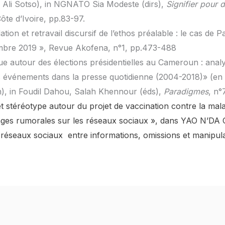
c Ali Sotso), in NGNATO Sia Modeste (dirs),
Signifier pour d
ôte d’Ivoire, pp.83-97.
dation et retravail discursif de l’ethos préalable : le cas de 
embre 2019 », Revue Akofena, n°1, pp.473-488
ue autour des élections présidentielles au Cameroun : analys
s événements dans la presse quotidienne (2004-2018)» (en 
, in Foudil Dahou, Salah Khennour (éds),
Paradigmes
, n°
et stéréotype autour du projet de vaccination contre la mal
ges rumorales sur les réseaux sociaux », dans YAO N’DA Cy
es réseaux sociaux entre informations, omissions et manipula