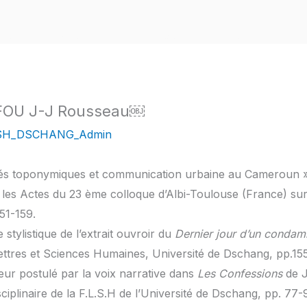
Staff
Départements
Etudiants
Actualités
Publ
FOU J-J Rousseau￼
SH_DSCHANG_Admin
és toponymiques et communication urbaine au Cameroun »
n
les Actes du 23 ème colloque d’Albi-Toulouse (France) su
.151-159.
e stylistique de l’extrait ouvroir du
Dernier jour d’un condam
ettres et Sciences Humaines, Université de Dschang, pp.15
teur postulé par la voix narrative dans
Les Confessions
de J
ciplinaire de la F.L.S.H de l’Université de Dschang, pp. 77-