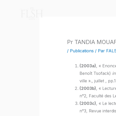
Aller
au
Accueil
A propos
contenu
Pr TANDIA MOUA
/
Publications
/ Par
FAL
(2003a)
, « Enonc
Benoît Tsofack)
i
ville »., juillet , pp
(2003b)
, « Lectur
n°2, Faculté des L
(2003c)
, « Le lec
n°3
,
Revue interdis