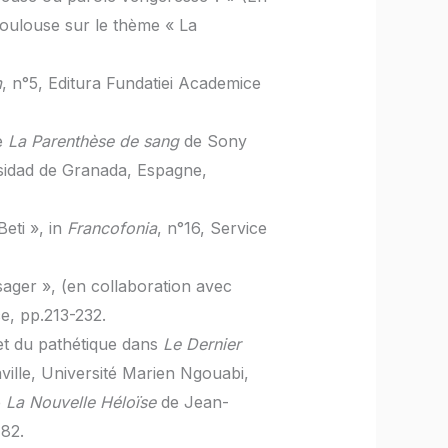
Toulouse sur le thème « La
m
, n°5, Editura Fundatiei Academice
de
La Parenthèse de sang
de Sony
rsidad de Granada, Espagne,
eti », in
Francofonia
, n°16, Service
ager », (en collaboration avec
e, pp.213-232.
e et du pathétique dans
Le Dernier
ille, Université Marien Ngouabi,
e
La Nouvelle Héloïse
de Jean-
-82.