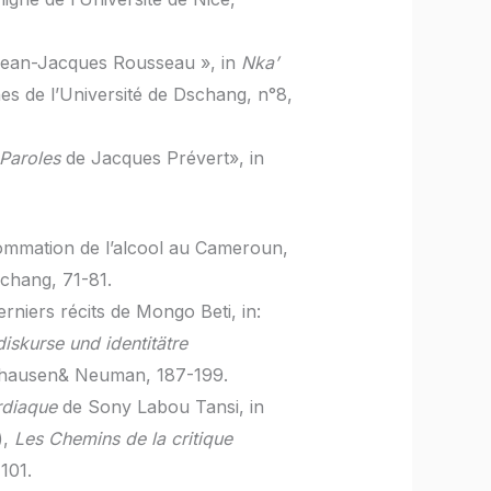
ean-Jacques Rousseau », in
Nka’
nes de l’Université de Dschang, n°8,
Paroles
de Jacques Prévert», in
ommation de l’alcool au Cameroun,
schang, 71-81.
rniers récits de Mongo Beti, in:
skurse und identitätre
shausen& Neuman, 187-199.
rdiaque
de Sony Labou Tansi, in
),
Les Chemins de la critique
101.