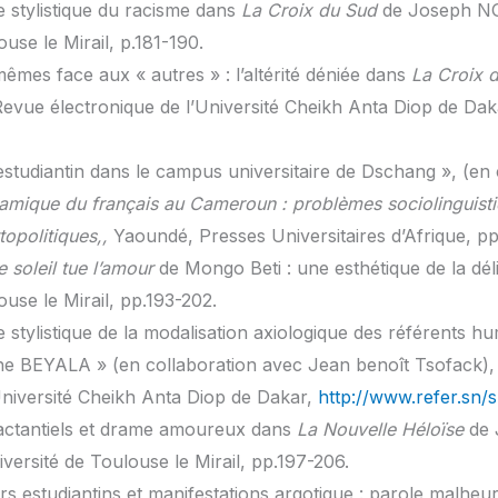
e stylistique du racisme dans
La Croix du Sud
de Joseph N
use le Mirail, p.181-190.
mêmes face aux « autres » : l’altérité déniée dans
La Croix 
Revue électronique de l’Université Cheikh Anta Diop de Da
 estudiantin dans le campus universitaire de Dschang », (en
amique du français au Cameroun : problèmes sociolinguistiq
ttopolitiques,,
Yaoundé, Presses Universitaires d’Afrique, pp
 soleil tue l’amour
de Mongo Beti : une esthétique de la dé
ouse le Mirail, pp.193-202.
e stylistique de la modalisation axiologique des référents h
the BEYALA » (en collaboration avec Jean benoît Tsofack), 
Université Cheikh Anta Diop de Dakar,
http://www.refer.sn/
 actantiels et drame amoureux dans
La Nouvelle Héloïse
de 
iversité de Toulouse le Mirail, pp.197-206.
urs estudiantins et manifestations argotique : parole malhe