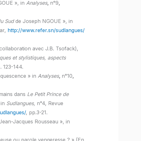
GOUE », in
Analyses
,
n°9
,
du Sud
de Joseph NGOUE », in
kar,
http://www.refer.sn/sudlangues/
 collaboration avec J.B. Tsofack),
ues et stylistiques, aspects
. 123-144.
liquescence » in
Analyses
,
n°10
,
umains dans
Le Petit Prince de
in
Sudlangues,
n°4, Revue
sudlangues/
, pp.3-21.
Jean-Jacques Rousseau », in
ureuse ou parole vengeresse ? » (En