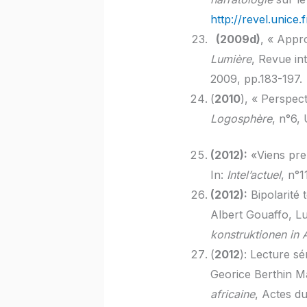
http://revel.unice.
(2009d)
, « Appro
Lumière
, Revue in
2009, pp.183-197.
(
2010
), « Perspec
Logosphère
, n°6,
(2012):
«Viens pre
In:
Intel’actuel
, n°
(2012):
Bipolarité 
Albert Gouaffo, L
konstruktionen in 
(
2012
): Lecture sé
Georice Berthin 
africaine
, Actes du