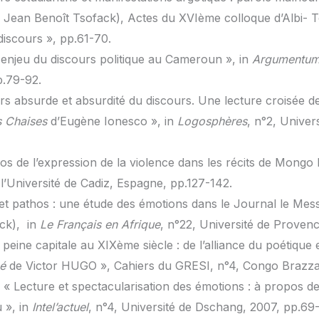
c Jean Benoît Tsofack), Actes du XVIème colloque d’Albi- 
iscours », pp.61-70.
t enjeu du discours politique au Cameroun », in
Argumentu
.79-92.
urs absurde et absurdité du discours. Une lecture croisée 
s Chaises
d’Eugène Ionesco », in
Logosphères
, n°2, Unive
os de l’expression de la violence dans les récits de Mongo B
 l’Université de Cadiz, Espagne, pp.127-142.
et pathos : une étude des émotions dans le Journal le Mess
ck), in
Le Français en Afrique
, n°22, Université de Provenc
a peine capitale au XIXème siècle : de l’alliance du poétiqu
é
de Victor HUGO », Cahiers du GRESI, n°4, Congo Brazzav
 « Lecture et spectacularisation des émotions : à propos d
 », in
Intel’actuel
, n°4, Université de Dschang, 2007, pp.69