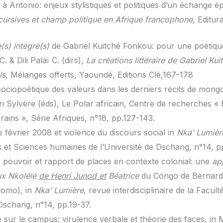
à Antonio: enjeux stylistiques et politiques d’un échange é
cursives et champ politique en Afrique francophone
, Editur
(s) intégré(s)
de Gabriel Kuitché Fonkou: pour une poétique de 
& Dili Palaï C. (dirs),
La créations littéraire de Gabriel Ku
ls
, Mélanges offerts, Yaoundé, Editions Clé,167-178
sociopoétique des valeurs dans les derniers récits de mong
 Sylvère (éds), Le Polar africain, Centre de recherches « Ec
ins », Série Afriques, n°18, pp.127-143.
 février 2008 et violence du discours social in
Nka’ Lumièr
s et Sciences humaines de l’Université de Dschang, n°14, p
de pouvoir et rapport de places en contexte colonial: une
ap
ux Nkolélé
de Henri Junod et
Béatrice
du Congo de Bernard 
jomo), in
Nka’ Lumière
, revue interdisciplinaire de la Facu
 Dschang, n°14, pp.19-37.
se sur le campus: virulence verbale et théorie des faces, in