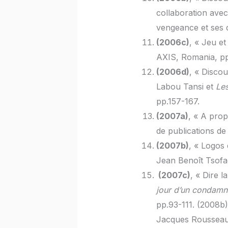
collaboration ave
vengeance et ses d
(2006c)
, « Jeu e
AXIS, Romania, pp
(2006d)
, « Disco
Labou Tansi et
Le
pp.157-167.
(2007a)
, « A prop
de publications de
(2007b)
, « Logos 
Jean Benoît Tsofa
(2007c)
, « Dire l
jour d’un condamn
pp.93-111. (2008b)
Jacques Rousseau