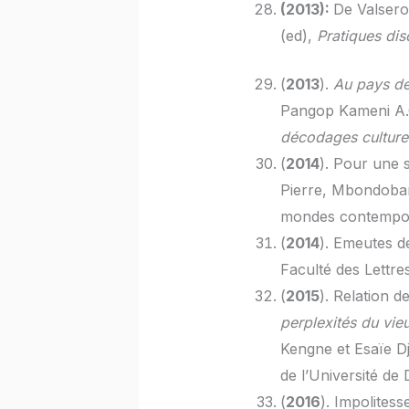
(2013):
De Valsero 
(ed),
Pratiques dis
(
2013
).
Au pays de
Pangop Kameni A.C. 
décodages culture
(
2014
). Pour une 
Pierre, Mbondobari
mondes contempora
(
2014
). Emeutes de
Faculté des Lettre
(
2015
). Relation 
perplexités du vie
Kengne et Esaïe D
de l’Université de
(
2016
). Impolites