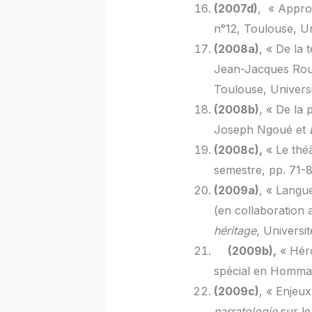
(2007d)
, « Appro
n°12, Toulouse, Un
(2008a)
, « De la 
Jean-Jacques Rous
Toulouse, Universi
(2008b)
, « De la
Joseph Ngoué et
(2008c),
« Le thé
semestre, pp. 71-8
(2009a)
, « Langue
(en collaboration 
héritage
, Universi
(2009b),
« Héro
spécial en Hommag
(2009c)
, « Enjeu
narratologie
sur le