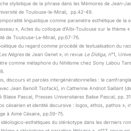
che stylistique de la phrase dans les Mémoires de Jean-J
iversité de Toulouse-le-Mirail, pp.42-49.
temporalité linguistique comme paramètre esthétique de la s
seau », Actes du colloque d’Albi-Toulouse sur le thème 
té de Toulouse-Le-Mirail, pp.67-76.
 poétique du regard comme procédé de textualisation du ra
Les Nègres
de Jean Genet », in revue
Le Didiga
, n°1, Univ
âtre comme métaphore du Nihilisme chez Sony Labou Tans
8.
s, discours et paroles intergénérationnelles : le camfrangl
avec Jean Benoît Tsofack), in Catherine Andriot Saillant (dir
té Blaise Pascal, Presses Universitaires Balise Pascal, pp. 31
s césairien et identité discursive : logos, ethos, pathos », i
e à Aimé Césaire, pp.59-75.
x idéologico-esthétiques du stéréotype dans les derniers r
 thème « stéréotype et narration littéraire », n°17, revue en 