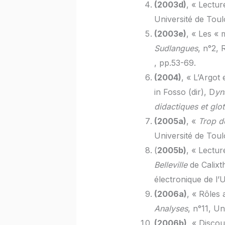
(2003d)
, « Lectur
Université de Toulo
(2003e)
, « Les « 
Sudlangues
, n°2, 
, pp.53-69.
(2004)
, « L’Argot
in Fosso (dir), D
yn
didactiques
et glo
(2005a)
, «
Trop de
Université de Toul
(
2005b)
, « Lectur
Belleville
de Calix
électronique de l’
(2006a)
, « Rôles
Analyses
, n°11, Un
(2006b)
, « Disco