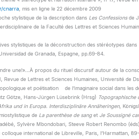
fr/cnarra
, mis en ligne le 22 décembre 2009
che stylistique de la description dans
Les Confessions
de J
terdisciplinaire de la Faculté des Lettres et Sciences Humai
tives stylistiques de la déconstruction des stéréotypes dans
 Universidad de Granada, Espagne, pp.69-84.
ndre une!»…À propos du rituel discursif autour de la cons
11, Revue de Lettres et Sciences Humaines, Université de D
topologique et poétisation de l’imaginaire social dans les de
utz Götze, Hans-Jürgen Lüsebrink (Hrsg)
Topographische di
Afrika und in Europa. Interdisziplinäre Annäheringen
, König
miostylistique de
La parenthèse
de sang
et
Je Soussigné ca
Madébé, Sylvère Mbondobari, Steeve Robert Renombo (éds
 colloque international de Libreville, Paris, l’Harmattan, 89-