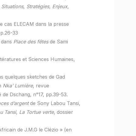
. Situations, Stratégies, Enjeux
,
: le cas ELECAM dans la presse
pp.26-33
t dans
Place des fêtes
de Sami
ittératures et Sciences Humaines,
dans quelques sketches de Gad
in
Nka’ Lumière
, revue
té de Dschang, n°17, pp.39-53.
ces d’argent
de Sony Labou Tansi,
u Tansi
,
La Tortue verte
, dossier
fricain de J.M.G le Clézio » (en