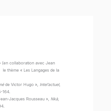
ications
Formations
Contacts
S’inscrire
 (en collaboration avec Jean
r le thème « Les Langages de la
né
de Victor Hugo »,
Intel’actuel
,
5-164.
ean-Jacques Rousseau »,
Nkà,
94.