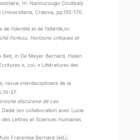
pistolaire, In: Nanourougo Coulibaly
a Universitaria, Craiova, pp.155-170.
l’identité et de l’altérité,in:
itché Fonkou. Horizons critiques et
o Beti, in De Meyer Bernard, Halen
ritures », col. « Littératures des
e
, revue interdisciplinaire de la
p.19-37.
proche discursive de Les
Dadié (en collaboration avec Lucie
lté des Lettres et Sciences humaines
 Mulo Frarenkia Bernard (éd.),