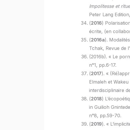
Impolitesse et ritu
Peter Lang Edition
(
2016
) Polarisati
écrite, (en collab
(
2016a
). Modalité
Tchak, Revue de l’
(2016b). « Le porn
n°1, pp.6-17.
(
2017
). « (Ré)appr
Elmaleh et Wakeu 
interdisciplinaire
(
2018
) L’écopoét
in Guilioh Gninted
n°8, pp.59-70.
(
2019
). « L’implic