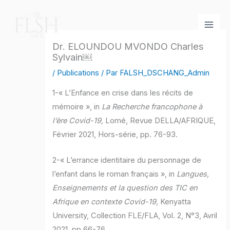
Aller
au
contenu
Dr. ELOUNDOU MVONDO Charles
Sylvain￼
/
Publications
/ Par
FALSH_DSCHANG_Admin
1-« L’Enfance en crise dans les récits de
mémoire », in
La Recherche francophone à
l’ère Covid-19,
Lomé, Revue DELLA/AFRIQUE,
Février 2021, Hors-série, pp. 76-93.
2-« L’errance identitaire du personnage de
l’enfant dans le roman français », in
Langues,
Enseignements et la question des TIC en
Afrique en contexte Covid-19,
Kenyatta
University, Collection FLE/FLA, Vol. 2, N°3, Avril
2021, pp.66-76.