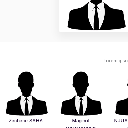
Lorem ipsum
Zacharie SAHA
Maginot
NJUA