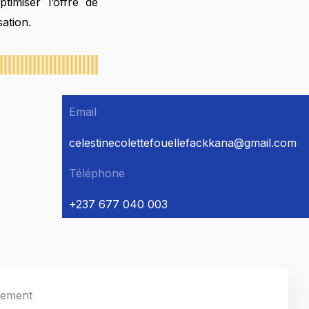
timiser l’offre de
ation.
Email
celestinecolettefouellefackkana@gmail.com
Téléphone
+237 677 040 003
tement