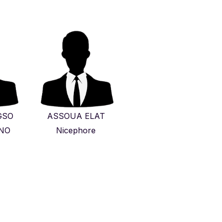
GSO
ASSOUA ELAT
NO
Nicephore