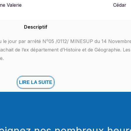
ène Valerie
Cédar
Descriptif
o
 le jour par arrêté N
05 /0112/ MINESUP du 14 Novembre 2
chait de l’ex département d’Histoire et de Géographie. Le
e.
LIRE LA SUITE
joignez nos nombreux heur