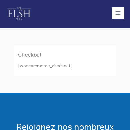
Aller
au
contenu
Checkout
[woocommerce_checkout]
Rejoignez nos nombreux